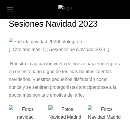
Sesiones Navidad 2023
¡¡ Otro año más !! ¡¡
Sesiones de Navidad 2023
¡¡
Nuestra imaginación vuela de nuevo para sumergiros
en un escenario digno de los mas bonitos
cuentos
navideños.
Vuestros pequeños disfrutarán como
nunca y se
sentirán
protagonistas anticipándose a la
época más bonita y emotiva del año.