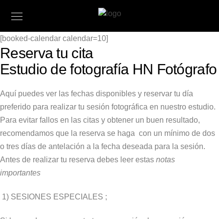
[booked-calendar calendar=10]
Reserva tu cita
Estudio de fotografía HN Fotógrafo
Aquí puedes ver las fechas disponibles y reservar tu día
preferido para realizar tu sesión fotográfica en nuestro estudio.
Para evitar fallos en las citas y obtener un buen resultado,
recomendamos que la reserva se haga con un mínimo de dos
o tres días de antelación a la fecha deseada para la sesión.
Antes de realizar tu reserva debes leer estas
notas
importantes
1)
SESIONES ESPECIALES
;